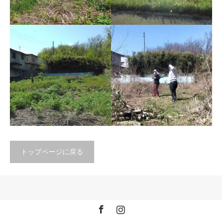
その道のプロでないと、
完敗なので、本質的に計
ちょっと藪伐採は大変で
画を見直していく必要が
した・・・。
ありますね…
トップページに戻る
藪化した土地をもう一度畑に
意気込んでおりましたが、女
よみがえらせることはできる
手ひとつではどうにもなりま
のか。
せん。
自前のガーデンをつく
る！ 片付けと整地から
Facebook
Instagram
木は伐採したが、今度は
第1回アカシア伐採